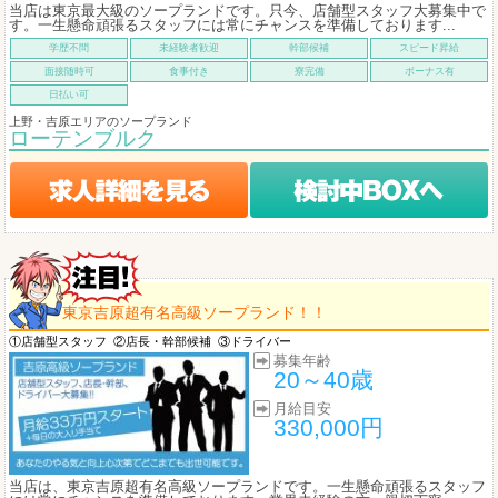
当店は東京最大級のソープランドです。只今、店舗型スタッフ大募集中で
す。一生懸命頑張るスタッフには常にチャンスを準備しております...
学歴不問
未経験者歓迎
幹部候補
スピード昇給
面接随時可
食事付き
寮完備
ボーナス有
日払い可
上野・吉原エリアのソープランド
ローテンブルク
東京吉原超有名高級ソープランド！！
①店舗型スタッフ
②店長・幹部候補
③ドライバー
募集年齢
20～40歳
月給目安
330,000円
当店は、東京吉原超有名高級ソープランドです。一生懸命頑張るスタッフ