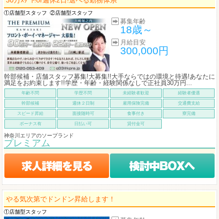
30万ｽﾀｰﾄ!or週休2日!選べる勤務体系
①店舗型スタッフ
②店舗型スタッフ
募集年齢
18歳～
月給目安
300,000円
幹部候補・店舗スタッフ募集!大募集!!大手ならではの環境と待遇!あなたに
満足をお約束します!!学歴・年齢・経験関係なしで正社員30万円...
年齢不問
学歴不問
未経験者歓迎
経験者優遇
幹部候補
週休２日制
雇用保険完備
交通費支給
スピード昇給
面接随時可
食事付き
寮完備
ボーナス有
日払い可
貸付金可
神奈川エリアのソープランド
プレミアム
やる気次第でドンドン昇給します！
①店舗型スタッフ