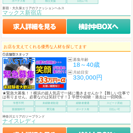
ボーナス有
独立支援
日払い可
新宿・大久保エリアのファッションヘルス
マックス新宿店
お店を支えてくれる優秀な人材を探してます
①店舗型スタッフ
募集年齢
18～40歳
月給目安
330,000円
★緊急大募集！！横浜の超人気店で一緒に働きませんか？【難しい仕事で
は有りません。必要なのは笑顔です！】学歴や経験・過去は一切関係...
学歴不問
未経験者歓迎
経験者優遇
スピード昇給
面接随時可
寮完備
ボーナス有
日払い可
神奈川エリアのソープランド
ナイスレディ