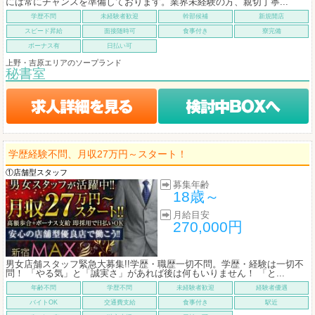
には常にチャンスを準備しております。業界未経験の方、親切丁寧...
学歴不問
未経験者歓迎
幹部候補
新規開店
スピード昇給
面接随時可
食事付き
寮完備
ボーナス有
日払い可
上野・吉原エリアのソープランド
秘書室
学歴経験不問、月収27万円～スタート！
①店舗型スタッフ
募集年齢
18歳～
月給目安
270,000円
男女店舗スタッフ緊急大募集!!学歴・職歴一切不問。学歴・経験は一切不
問！ 「やる気」と「誠実さ」があれば後は何もいりません！ 「と...
年齢不問
学歴不問
未経験者歓迎
経験者優遇
バイトOK
交通費支給
食事付き
駅近