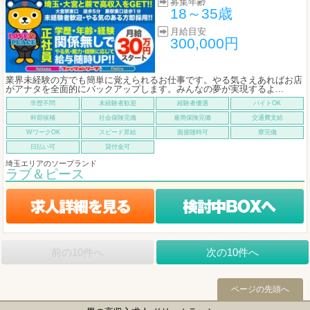
募集年齢
18～35歳
月給目安
300,000円
業界未経験の方でも簡単に覚えられるお仕事です。やる気さえあればお店
がアナタを全面的にバックアップします。みんなの夢が実現するよ...
学歴不問
未経験者歓迎
経験者優遇
バイトOK
幹部候補
社会保険完備
雇用保険完備
交通費支給
WワークOK
スピード昇給
面接随時可
寮完備
日払い可
貸付金可
埼玉エリアのソープランド
ラブ＆ピース
前の10件へ
次の10件へ
ページの先頭へ