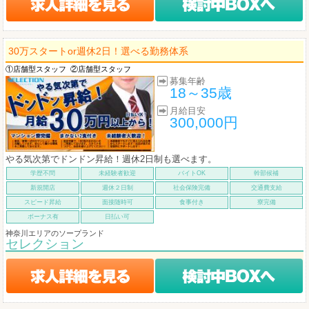
30万スタートor週休2日！選べる勤務体系
①店舗型スタッフ
②店舗型スタッフ
募集年齢
18～35歳
月給目安
300,000円
やる気次第でドンドン昇給！週休2日制も選べます。
学歴不問
未経験者歓迎
バイトOK
幹部候補
新規開店
週休２日制
社会保険完備
交通費支給
スピード昇給
面接随時可
食事付き
寮完備
ボーナス有
日払い可
神奈川エリアのソープランド
セレクション