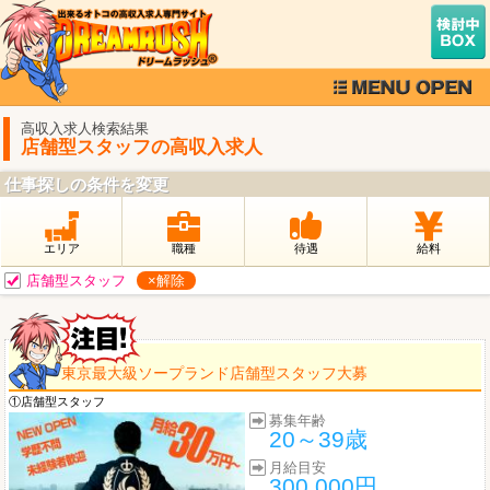
高収入求人検索結果
店舗型スタッフの高収入求人
仕事探しの条件を変更
エリア
職種
待遇
給料
店舗型スタッフ
×解除
東京最大級ソープランド店舗型スタッフ大募
①店舗型スタッフ
募集年齢
20～39歳
月給目安
300,000円