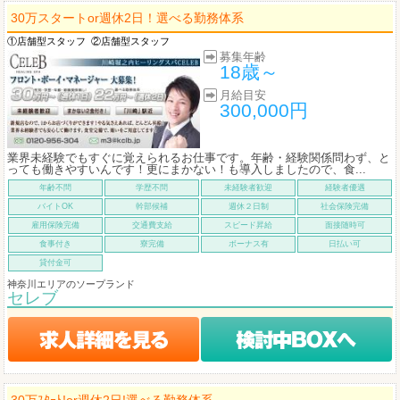
30万スタートor週休2日！選べる勤務体系
①店舗型スタッフ
②店舗型スタッフ
募集年齢
18歳～
月給目安
300,000円
業界未経験でもすぐに覚えられるお仕事です。年齢・経験関係問わず、と
っても働きやすいんです！更にまかない！も導入しましたので、食...
年齢不問
学歴不問
未経験者歓迎
経験者優遇
バイトOK
幹部候補
週休２日制
社会保険完備
雇用保険完備
交通費支給
スピード昇給
面接随時可
食事付き
寮完備
ボーナス有
日払い可
貸付金可
神奈川エリアのソープランド
セレブ