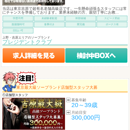
当店は東京吉原で超有名老舗高級店です。一生懸命頑張るスタッフには常
にチャンスを準備しております。業界未経験の方、親切丁寧にお教...
学歴不問
未経験者歓迎
幹部候補
スピード昇給
面接随時可
食事付き
寮完備
ボーナス有
日払い可
上野・吉原エリアのソープランド
プレジデントクラブ
東京最大級ソープランド店舗型スタッフ大募
①店舗型スタッフ
募集年齢
20～39歳
月給目安
300,000円