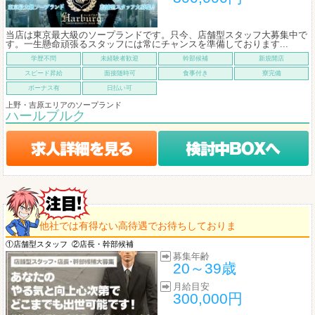
当店は東京最大級のソープランドです。只今、店舗型スタッフ大募集中で
す。一生懸命頑張るスタッフには常にチャンスを準備しております...
学歴不問
未経験者歓迎
幹部候補
新規開店
スピード昇給
面接随時可
食事付き
寮完備
ボーナス有
日払い可
上野・吉原エリアのソープランド
ハールブルク
他社では有得ない高待遇でお待ちしておりま
①店舗型スタッフ
②店長・幹部候補
募集年齢
20～39歳
月給目安
300,000円