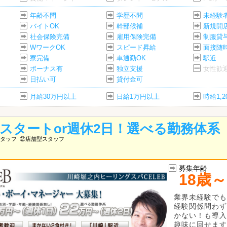
年齢不問
学歴不問
未経験
バイトOK
幹部候補
新規開
社会保険完備
雇用保険完備
制服貸
WワークOK
スピード昇給
面接随
寮完備
車通勤OK
駅近
ボーナス有
独立支援
女性歓
日払い可
貸付金可
月給30万円以上
日給1万円以上
時給1,
万スタートor週休2日！選べる勤務体系
タッフ
②店舗型スタッフ
募集年齢
18歳～
業界未経験でも
経験関係問わず
かない！も導入
趣味に回せます