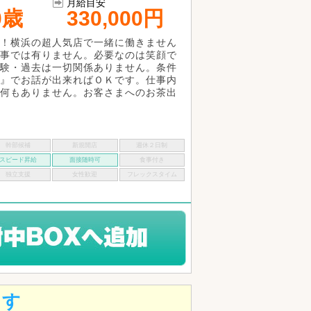
月給目安
0歳
330,000円
！横浜の超人気店で一緒に働きません
事では有りません。必要なのは笑顔で
験・過去は一切関係ありません。条件
』でお話が出来ればＯＫです。仕事内
何もありません。お客さまへのお茶出
幹部候補
新規開店
週休２日制
スピード昇給
面接随時可
食事付き
独立支援
女性歓迎
フレックスタイム
ます