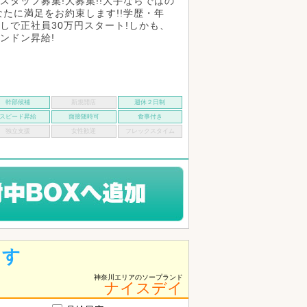
スタッフ募集!大募集!!大手ならではの
なたに満足をお約束します!!学歴・年
しで正社員30万円スタート!しかも、
ンドン昇給!
幹部候補
新規開店
週休２日制
スピード昇給
面接随時可
食事付き
独立支援
女性歓迎
フレックスタイム
ます
神奈川エリアのソープランド
ナイスデイ