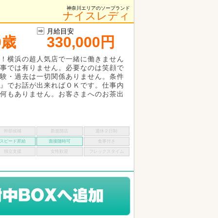
神奈川エリアのソープランド
ナイスレディ
月給目安
0歳
330,000円
！横浜の超人気店で一緒に働きません
事では有りません。必要なのは笑顔で
験・過去は一切関係ありません。条件
』でお話が出来ればＯＫです。仕事内
何もありません。お客さまへのお茶出
幹部候補
新規開店
週休２日制
スピード昇給
面接随時可
食事付き
独立支援
女性歓迎
フレックスタイム