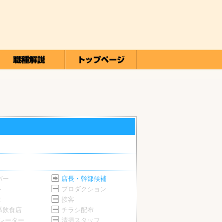
バー
店長・幹部候補
ト
プロダクション
ミ
接客
系飲食店
チラシ配布
ペレーター
清掃スタッフ