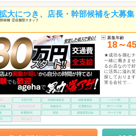
拡大につき、店長・幹部候補を大募集
部候補
②店舗型スタッフ
募集年齢
18～4
★成功を掴むチ
一緒に働きませ
るお店なので好
に活気に溢れ笑
探しております
実る会社で...
不問
学歴不問
未経験者歓迎
経験者優遇
バイトOK
険完備
雇用保険完備
制服貸与
交通費支給
WワークOK
備
車通勤OK
駅近
服装髪型自由
ボーナス有
い可
貸付金可