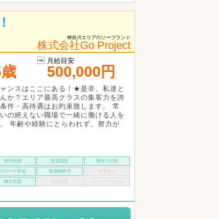
！
神奈川エリアのソープランド
株式会社Go Project
月給目安
5歳
500,000円
ャンスはここにある！★是非、私達と
んか？エリア最高クラスの集客力を誇
条件・高待遇はお約束致します。 常
いの絶えない職場で一緒に働ける人を
。 年齢や経験にとらわれず、努力が
幹部候補
新規開店
週休２日制
スピード昇給
面接随時可
食事付き
独立支援
女性歓迎
フレックスタイム