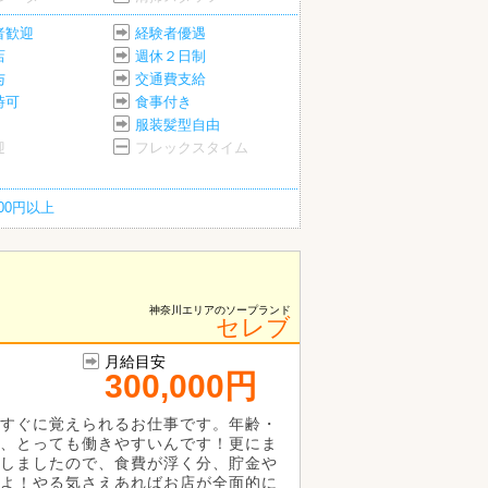
者歓迎
経験者優遇
店
週休２日制
与
交通費支給
時可
食事付き
服装髪型自由
迎
フレックスタイム
200円以上
神奈川エリアのソープランド
セレブ
月給目安
300,000円
すぐに覚えられるお仕事です。年齢・
、とっても働きやすいんです！更にま
しましたので、食費が浮く分、貯金や
よ！やる気さえあればお店が全面的に