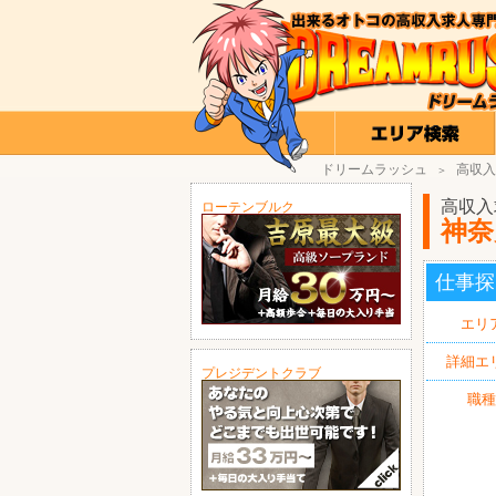
ドリームラッシュ
高収入
＞
高収入
ローテンブルク
神奈
仕事探
エリ
詳細エ
プレジデントクラブ
職種