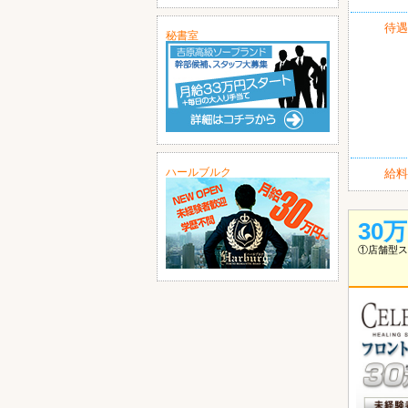
待遇
秘書室
ハールブルク
給料
30
①店舗型ス