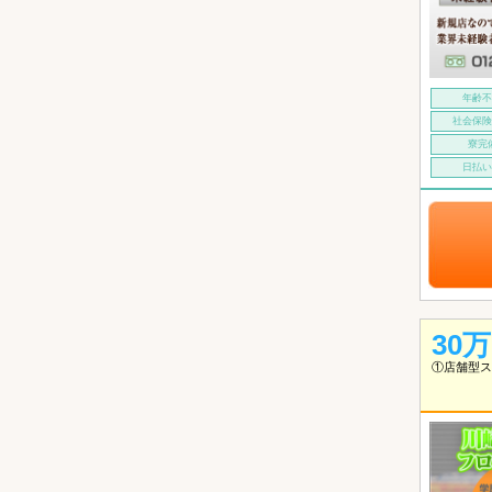
年齢
社会保
寮完
日払
30
①店舗型ス