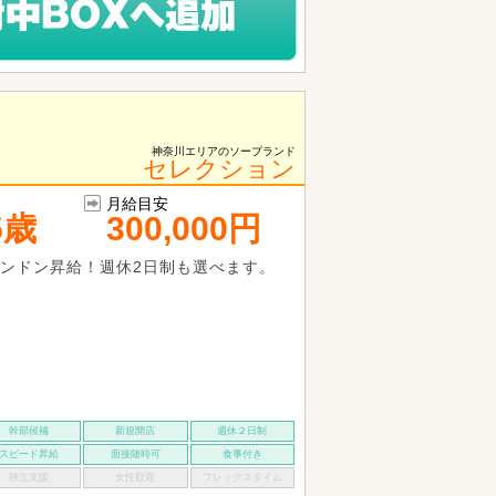
神奈川エリアのソープランド
セレクション
月給目安
5歳
300,000円
ンドン昇給！週休2日制も選べます。
幹部候補
新規開店
週休２日制
スピード昇給
面接随時可
食事付き
独立支援
女性歓迎
フレックスタイム