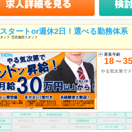
万スタートor週休2日！選べる勤務体系
タッフ
②店舗型スタッフ
募集年齢
18～3
やる気次第でド
不問
学歴不問
未経験者歓迎
経験者優遇
バイトOK
険完備
雇用保険完備
制服貸与
交通費支給
WワークOK
備
車通勤OK
駅近
服装髪型自由
ボーナス有