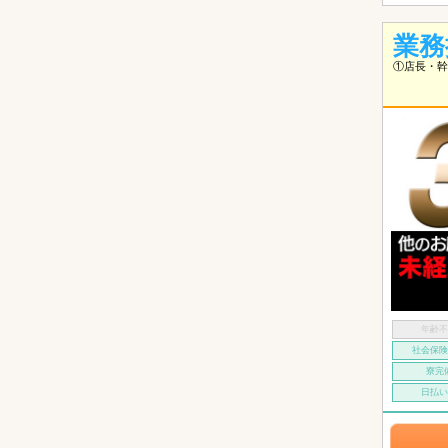
業務
①店長・幹
年齢
社会保
寮完
日払