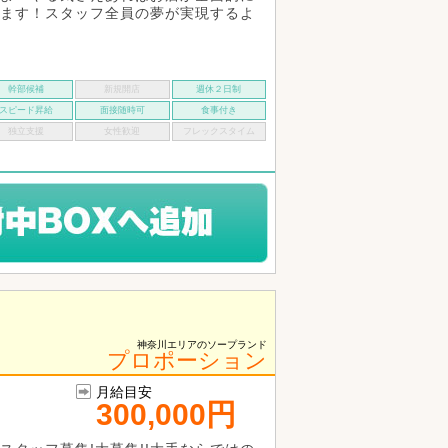
ます！スタッフ全員の夢が実現するよ
幹部候補
新規開店
週休２日制
スピード昇給
面接随時可
食事付き
独立支援
女性歓迎
フレックスタイム
神奈川エリアのソープランド
プロポーション
月給目安
300,000円