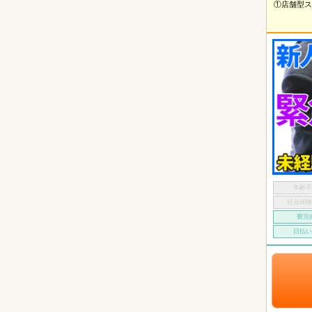
①店舗型ス
年齢
社会保
寮完
日払