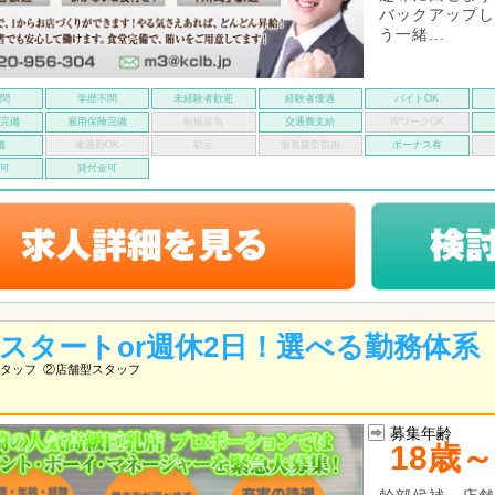
バックアップし
う一緒...
不問
学歴不問
未経験者歓迎
経験者優遇
バイトOK
険完備
雇用保険完備
制服貸与
交通費支給
WワークOK
備
車通勤OK
駅近
服装髪型自由
ボーナス有
い可
貸付金可
万スタートor週休2日！選べる勤務体系
タッフ
②店舗型スタッフ
募集年齢
18歳～