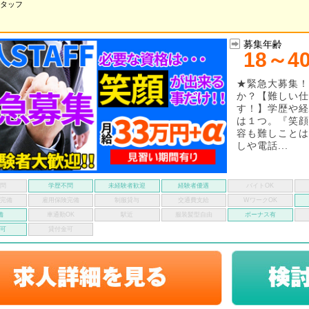
タッフ
募集年齢
18～4
★緊急大募集！
か？【難しい仕
す！】学歴や経
は１つ。『笑顔
容も難しことは
しや電話...
不問
学歴不問
未経験者歓迎
経験者優遇
バイトOK
険完備
雇用保険完備
制服貸与
交通費支給
WワークOK
備
車通勤OK
駅近
服装髪型自由
ボーナス有
い可
貸付金可