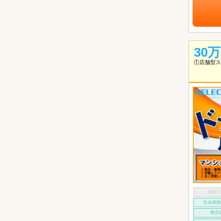
30
①店舗型ス
年齢
社会保
寮完