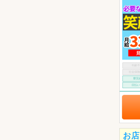
年齢
社会保
寮完
日払
お店