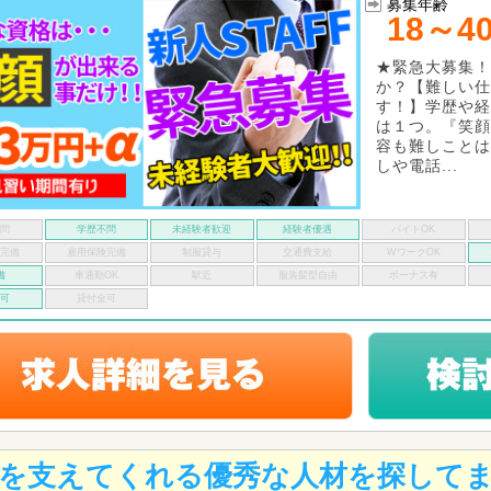
募集年齢
18～4
★緊急大募集！
か？【難しい仕
す！】学歴や経
は１つ。『笑顔
容も難しことは
しや電話...
不問
学歴不問
未経験者歓迎
経験者優遇
バイトOK
険完備
雇用保険完備
制服貸与
交通費支給
WワークOK
備
車通勤OK
駅近
服装髪型自由
ボーナス有
い可
貸付金可
を支えてくれる優秀な人材を探して