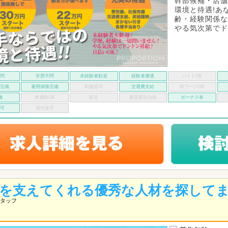
幹部候補・店舗
環境と待遇!あ
齢・経験関係な
やる気次第でド
不問
学歴不問
未経験者歓迎
経験者優遇
バイトOK
険完備
雇用保険完備
制服貸与
交通費支給
WワークOK
備
車通勤OK
駅近
服装髪型自由
ボーナス有
い可
貸付金可
を支えてくれる優秀な人材を探して
タッフ