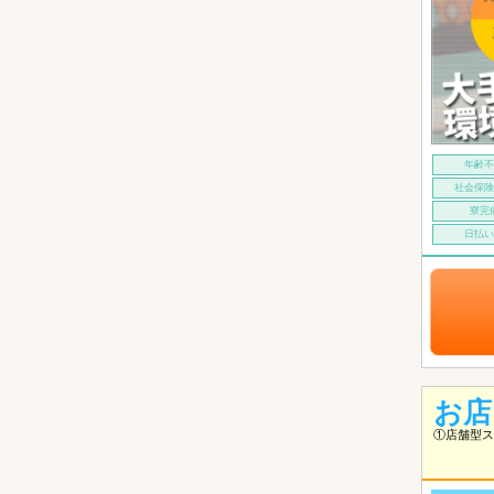
年齢
社会保
寮完
日払
お店
①店舗型ス