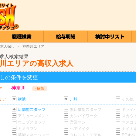
求人探し
神奈川エリア
＞
求人検索結果
川エリアの高収入求人
しの条件を変更
神奈川
ア
×解除
リア
横浜
川崎
その他
店舗型スタッフ
無店舗型スタッフ
ドライ
アミューズメント
カンパイワーク
スカウ
ウェブスタッフ
営業マン
マスコ
カメラマン
ヘアメイク
ナイト
芸能マネージャー
タレント・モデル
PCオ