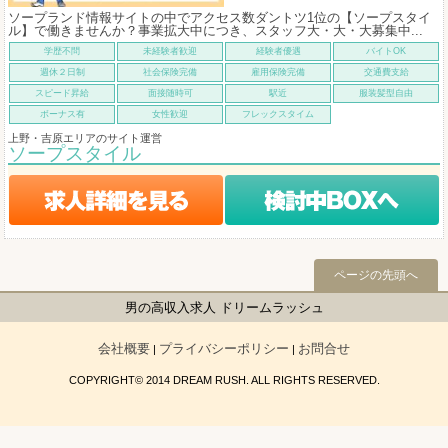
ソープランド情報サイトの中でアクセス数ダントツ1位の【ソープスタイ
ル】で働きませんか？事業拡大中につき、スタッフ大・大・大募集中...
学歴不問
未経験者歓迎
経験者優遇
バイトOK
週休２日制
社会保険完備
雇用保険完備
交通費支給
スピード昇給
面接随時可
駅近
服装髪型自由
ボーナス有
女性歓迎
フレックスタイム
上野・吉原エリアのサイト運営
ソープスタイル
ページの先頭へ
男の高収入求人 ドリームラッシュ
会社概要
プライバシーポリシー
お問合せ
|
|
COPYRIGHT© 2014 DREAM RUSH. ALL RIGHTS RESERVED.