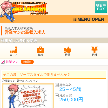
高収入求人検索結果
営業マンの高収入求人
仕事探しの条件を変更
エリア
職種
待遇
給料
営業マン
×解除
そこの君、ソープスタイルで働きませんか？
①営業マン
②ウェブスタッフ
募集年齢
25～45歳
月給目安
250,000円