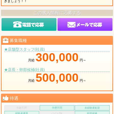
きましょう！！
この求人情報に応募する
募集職種
★店舗型スタッフ(社員)
300,000
月給
円～
★店長・幹部候補(社員)
500,000
月給
円～
待遇
年齢不問
学歴不問
未経験者歓迎
経験者優遇
バイトOK
幹部候補