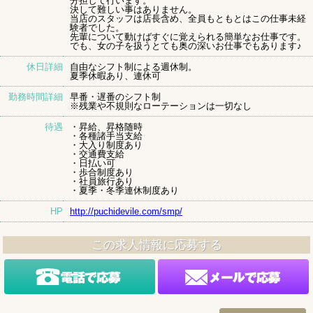
分担して行います。
決して難しい事はありません。
当店のスタッフは店長含め、全員もともとはこの仕事未経
験者でした。
先輩について動けばすぐに覚えられる簡単なお仕事です。
でも、女の子を扱うとても奥の深いお仕事でもあります♪
休日詳細
自由なシフト制による週休制。
夏季休暇あり、連休可
勤務時間詳細
早番・遅番のシフト制
※残業や不規則なローテーションは一切なし
待遇
・昇給、昇格随時
・各種諸手当支給
・大入り制度あり
・交通費支給
・日払い可
・歩合制度あり
・社員旅行あり
・夏季・冬季連休制度あり
HP
http://puchidevile.com/smp/
この求人情報に応募する