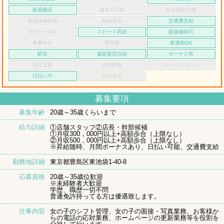
新規開店
週休２日制
社会保険完備
雇用保険完備
制服貸与
交通費支給
WワークOK
スピード昇給
面接随時可
食事付き
寮完備
車通勤OK
駅近
服装髪型自由
ボーナス有
独立支援
女性歓迎
フレックスタイム
日払い可
貸付金可
募集要項
募集年齢
20歳～35歳くらいまで
給与詳細
①店舗スタッフ②店長・幹部候補
①月収300，000円以上+高額歩合（上限なし）
②月収500，000円以上+高額歩合（上限なし）
※昇給随時、月間ボーナスあり、日払い可能、交通費支給
勤務地詳細
東京都豊島区東池袋1-40-8
応募資格
20歳～35歳位歓迎
※未経験者大歓迎
学歴、職歴一切不問
普通免許持ってる方は優遇致します。
仕事内容
女の子のシフト管理、女の子の面接・写真業務、お客様か
らの電話の応対業務、ホームページの更新業務等を役割を