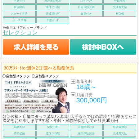
学歴不問
未経験者歓迎
バイトOK
幹部候補
新規開店
週休２日制
社会保険完備
交通費支給
スピード昇給
面接随時可
食事付き
寮完備
ボーナス有
日払い可
神奈川エリアのソープランド
セレクション
30万ｽﾀｰﾄ!or週休2日!選べる勤務体系
①店舗型スタッフ
②店舗型スタッフ
募集年齢
18歳～
月給目安
300,000円
幹部候補・店舗スタッフ募集!大募集!!大手ならではの環境と待遇!あなたに
満足をお約束します!!学歴・年齢・経験関係なしで正社員30万円...
年齢不問
学歴不問
未経験者歓迎
経験者優遇
幹部候補
週休２日制
雇用保険完備
交通費支給