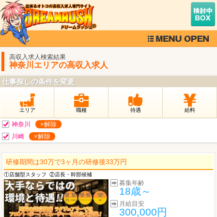
高収入求人検索結果
神奈川エリアの高収入求人
仕事探しの条件を変更
エリア
職種
待遇
給料
神奈川
×解除
川崎
×解除
研修期間は30万で3ヶ月の研修後33万円
①店舗型スタッフ
②店長・幹部候補
募集年齢
18歳～
月給目安
300,000円