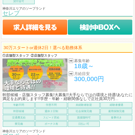
貸付金可
神奈川エリアのソープランド
セレブ
30万スタートor週休2日！選べる勤務体系
①店舗型スタッフ
②店舗型スタッフ
募集年齢
18歳～
月給目安
300,000円
幹部候補・店舗スタッフ募集!大募集!!大手ならではの環境と待遇!あなたに
満足をお約束します!!学歴・年齢・経験関係なしで正社員30万円...
年齢不問
学歴不問
未経験者歓迎
経験者優遇
幹部候補
週休２日制
社会保険完備
雇用保険完備
交通費支給
スピード昇給
面接随時可
食事付き
寮完備
ボーナス有
日払い可
神奈川エリアのソープランド