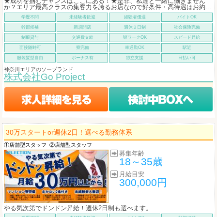
★成功を掴むチャンスはここにある！★是非、私達と一緒に働きません
か？エリア最高クラスの集客力を誇るお店なので好条件・高待遇はお約...
学歴不問
未経験者歓迎
経験者優遇
バイトOK
幹部候補
新規開店
週休２日制
社会保険完備
制服貸与
交通費支給
WワークOK
スピード昇給
面接随時可
寮完備
車通勤OK
駅近
服装髪型自由
ボーナス有
独立支援
日払い可
神奈川エリアのソープランド
株式会社Go Project
30万スタートor週休2日！選べる勤務体系
①店舗型スタッフ
②店舗型スタッフ
募集年齢
18～35歳
月給目安
300,000円
やる気次第でドンドン昇給！週休2日制も選べます。