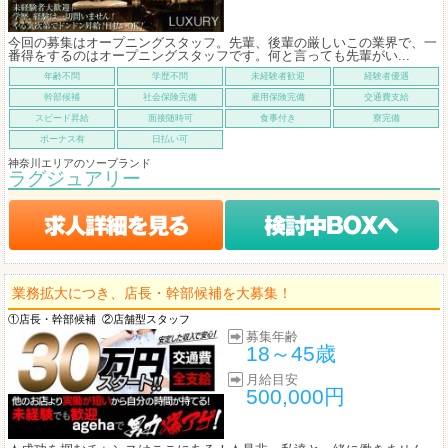
今回の募集はオープニングスタッフ。先輩、後輩の厳しいこの業界で、一
番得をするのはオープニングスタッフです。何と言っても先輩がい...
年齢不問
学歴不問
未経験者歓迎
経験者優遇
幹部候補
社会保険完備
雇用保険完備
交通費支給
スピード昇給
面接随時可
食事付き
寮完備
ボーナス有
日払い可
神奈川エリアのソープランド
ラグジュアリー
業務拡大につき、店長・幹部候補を大募集！
①店長・幹部候補
②店舗型スタッフ
募集年齢
18～45歳
月給目安
500,000円