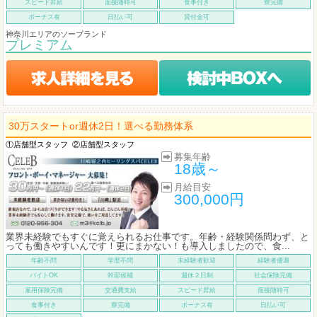
スピード昇給
面接随時可
食事付き
寮完備
ボーナス有
日払い可
貸付金可
神奈川エリアのソープランド
プレミアム
30万スタートor週休2日！選べる勤務体系
①店舗型スタッフ
②店舗型スタッフ
募集年齢
18歳～
月給目安
300,000円
業界未経験でもすぐに覚えられるお仕事です。年齢・経験関係問わず、と
っても働きやすいんです！更にまかない！も導入しましたので、食...
年齢不問
学歴不問
未経験者歓迎
経験者優遇
バイトOK
幹部候補
週休２日制
社会保険完備
雇用保険完備
交通費支給
スピード昇給
面接随時可
食事付き
寮完備
ボーナス有
日払い可