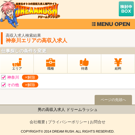
高収入求人検索結果
神奈川エリアの高収入求人
仕事探しの条件を変更
エリア
職種
待遇
給料
神奈川
×解除
その他
×解除
ページの先頭へ
男の高収入求人 ドリームラッシュ
会社概要
プライバシーポリシー
お問合せ
|
|
COPYRIGHT© 2014 DREAM RUSH. ALL RIGHTS RESERVED.