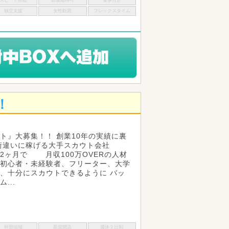
スピード昇給
面接随時可
食事付き
独立支援
女性歓迎
フレックスタイム
！
ト』大募集！！ 創業10年の実績に裏
桁違いに稼げる大手スカウト会社
2ヶ月で 月収100万OVERの人材
初心者・未経験者、フリーター、大学
、十分にスカウトできるように バッ
...
幹部候補
新規開店
週休２日制