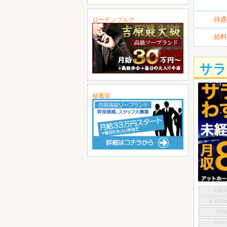
待遇
ローテンブルク
給料
サラ
秘書室
年齢
社会保
寮完
日払