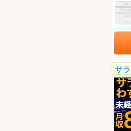
年齢
社会保
寮完
日払
サラ