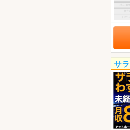
社会保
寮完
日払
サラ