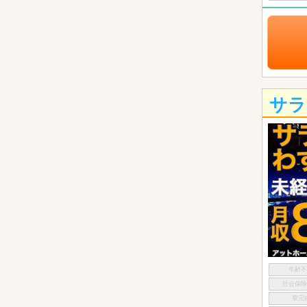
サラ
年齢
社会保
寮完