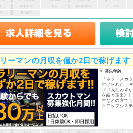
険完備
雇用保険完備
制服貸与
交通費支給
WワークOK
備
車通勤OK
駅近
服装髪型自由
ボーナス有
い可
貸付金可
リーマンの月収を僅か2日で稼げます
募集年齢
『ネットスカウ
付けられた、 
《《入社わずか
を続々輩出》》
生などの方でも
クアップシステム
不問
学歴不問
未経験者歓迎
経験者優遇
バイトOK