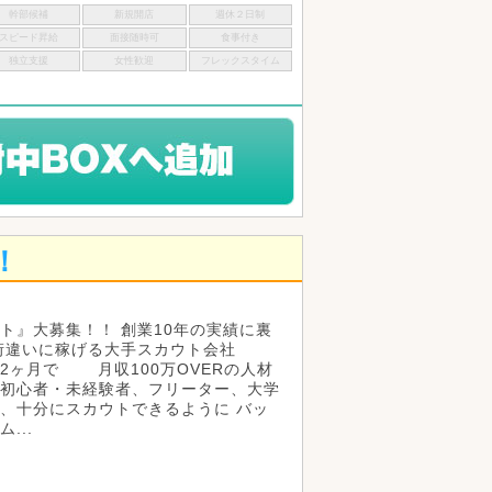
幹部候補
新規開店
週休２日制
スピード昇給
面接随時可
食事付き
独立支援
女性歓迎
フレックスタイム
！
ト』大募集！！ 創業10年の実績に裏
桁違いに稼げる大手スカウト会社
2ヶ月で 月収100万OVERの人材
初心者・未経験者、フリーター、大学
、十分にスカウトできるように バッ
...