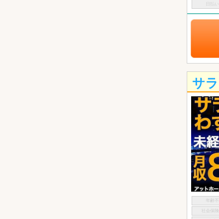
日払
サラ
年齢
社会保