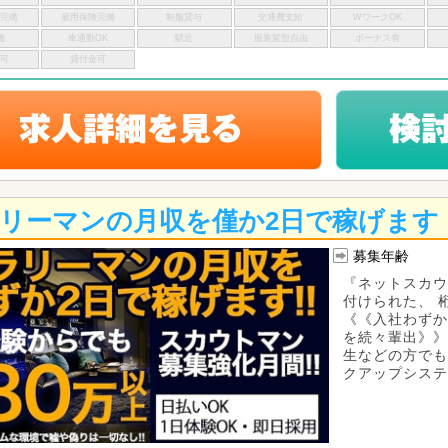
険完備
雇用保険完備
制服貸与
交通費支給
WワークOK
備
車通勤OK
駅近
服装髪型自由
ボーナス有
い可
貸付金可
リーマンの月収を僅か2日で稼げます
募集年齢
『ネットスカウ
付けられた、 
《《入社わずか
を続々輩出》》
生などの方でも
クアップシステム