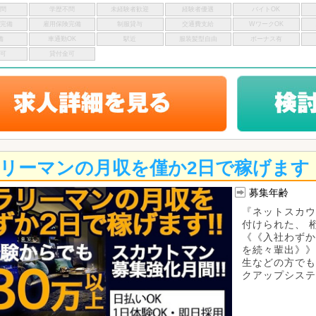
不問
学歴不問
未経験者歓迎
経験者優遇
バイトOK
険完備
雇用保険完備
制服貸与
交通費支給
WワークOK
備
車通勤OK
駅近
服装髪型自由
ボーナス有
い可
貸付金可
リーマンの月収を僅か2日で稼げます
募集年齢
『ネットスカウ
付けられた、 
《《入社わずか
を続々輩出》》
生などの方でも
クアップシステム