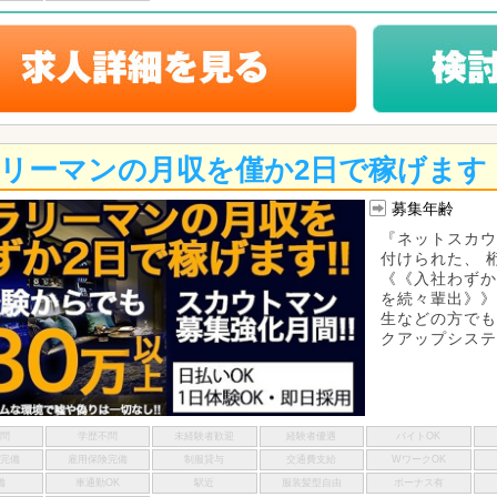
リーマンの月収を僅か2日で稼げます
募集年齢
『ネットスカウ
付けられた、 
《《入社わずか
を続々輩出》》
生などの方でも
クアップシステム
不問
学歴不問
未経験者歓迎
経験者優遇
バイトOK
険完備
雇用保険完備
制服貸与
交通費支給
WワークOK
備
車通勤OK
駅近
服装髪型自由
ボーナス有