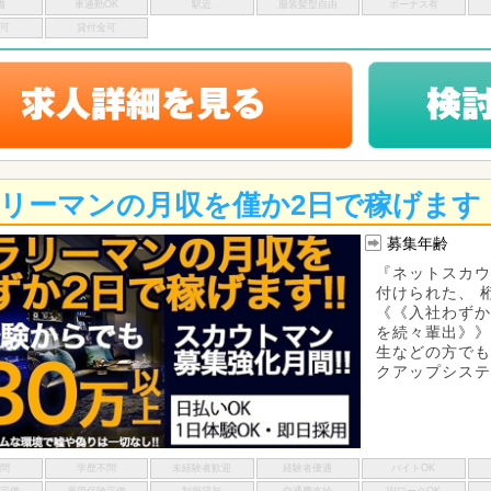
備
車通勤OK
駅近
服装髪型自由
ボーナス有
い可
貸付金可
リーマンの月収を僅か2日で稼げます
募集年齢
『ネットスカウ
付けられた、 
《《入社わずか
を続々輩出》》
生などの方でも
クアップシステム
不問
学歴不問
未経験者歓迎
経験者優遇
バイトOK