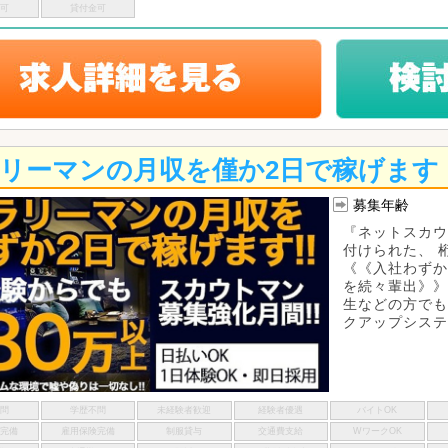
い可
貸付金可
リーマンの月収を僅か2日で稼げます
募集年齢
『ネットスカウ
付けられた、 
《《入社わずか
を続々輩出》》
生などの方でも
クアップシステム
不問
学歴不問
未経験者歓迎
経験者優遇
バイトOK
険完備
雇用保険完備
制服貸与
交通費支給
WワークOK