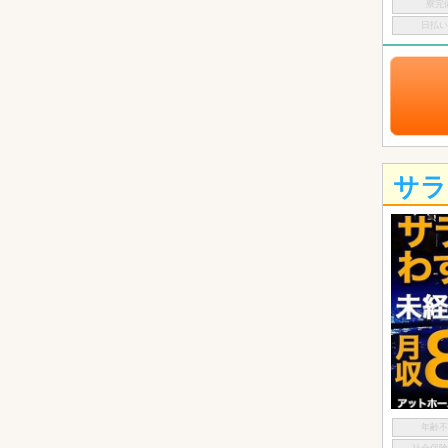
寮完
日払
サラ
年齢