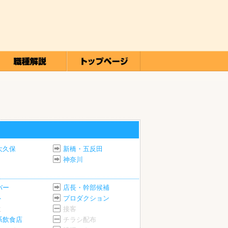
大久保
新橋・五反田
神奈川
バー
店長・幹部候補
ト
プロダクション
ミ
接客
系飲食店
チラシ配布