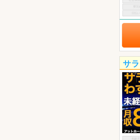
社会保
寮完
日払
サラ
年齢