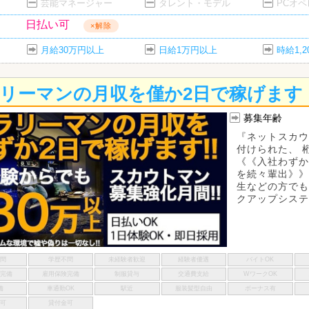
芸能マネージャー
タレント・モデル
PCオ
日払い可
×解除
月給30万円以上
日給1万円以上
時給1,
リーマンの月収を僅か2日で稼げます
募集年齢
『ネットスカウ
付けられた、 
《《入社わずか
を続々輩出》》
生などの方でも
クアップシステム
不問
学歴不問
未経験者歓迎
経験者優遇
バイトOK
険完備
雇用保険完備
制服貸与
交通費支給
WワークOK
備
車通勤OK
駅近
服装髪型自由
ボーナス有
い可
貸付金可