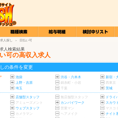
求人探し
日払い可
＞
求人検索結果
い可の高収入求人
しの条件を変更
ア
池袋
渋谷・六本木
新宿・
上野・吉原
錦糸町・小岩
西東京
埼玉
千葉
茨城
店舗型スタッフ
無店舗型スタッフ
ドライ
アミューズメント
カンパイワーク
スカウ
ウェブスタッフ
営業マン
マスコ
カメラマン
ヘアメイク
ナイト