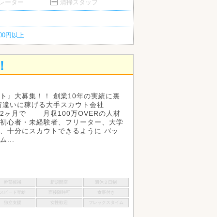
ペレーター
清掃スタッフ
200円以上
！
ト』大募集！！ 創業10年の実績に裏
桁違いに稼げる大手スカウト会社
2ヶ月で 月収100万OVERの人材
初心者・未経験者、フリーター、大学
、十分にスカウトできるように バッ
...
幹部候補
新規開店
週休２日制
スピード昇給
面接随時可
食事付き
独立支援
女性歓迎
フレックスタイム