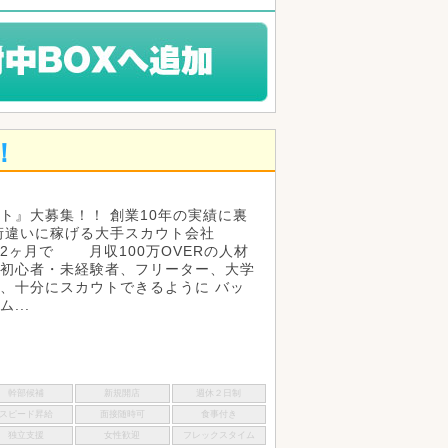
！
ト』大募集！！ 創業10年の実績に裏
桁違いに稼げる大手スカウト会社
2ヶ月で 月収100万OVERの人材
初心者・未経験者、フリーター、大学
、十分にスカウトできるように バッ
...
幹部候補
新規開店
週休２日制
スピード昇給
面接随時可
食事付き
独立支援
女性歓迎
フレックスタイム