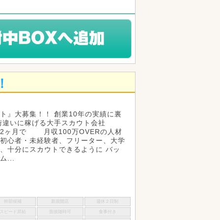
！
ト』大募集！！ 創業10年の実績に裏
桁違いに稼げる大手スカウト会社
2ヶ月で 月収100万OVERの人材
初心者・未経験者、フリーター、大学
、十分にスカウトできるように バッ
...
幹部候補
新規開店
週休２日制
スピード昇給
面接随時可
食事付き