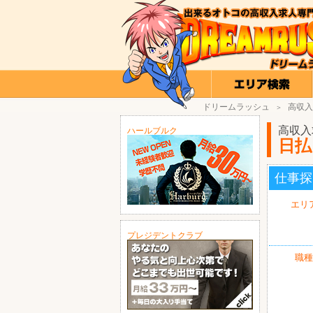
ドリームラッシュ
高収入
＞
高収入
ハールブルク
日払
仕事探
エリ
プレジデントクラブ
職種