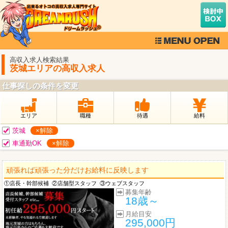
高収入求人検索結果
茨城エリアの高収入求人
仕事探しの条件を変更
エリア
職種
待遇
給料
茨城
×解除
車通勤OK
×解除
頑張れば頑張った分だけお給料に反映します
①店長・幹部候補
②店舗型スタッフ
③ウェブスタッフ
募集年齢
18歳～
月給目安
295,000円