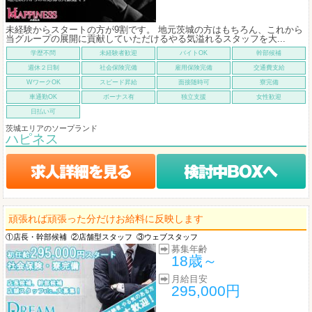
未経験からスタートの方が9割です。 地元茨城の方はもちろん、これから
当グループの展開に貢献していただけるやる気溢れるスタッフを大...
学歴不問
未経験者歓迎
バイトOK
幹部候補
週休２日制
社会保険完備
雇用保険完備
交通費支給
WワークOK
スピード昇給
面接随時可
寮完備
車通勤OK
ボーナス有
独立支援
女性歓迎
日払い可
茨城エリアのソープランド
ハピネス
頑張れば頑張った分だけお給料に反映します
①店長・幹部候補
②店舗型スタッフ
③ウェブスタッフ
募集年齢
18歳～
月給目安
295,000円