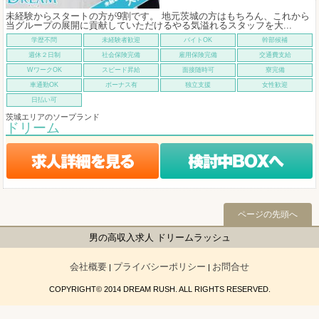
未経験からスタートの方が9割です。 地元茨城の方はもちろん、これから
当グループの展開に貢献していただけるやる気溢れるスタッフを大...
学歴不問
未経験者歓迎
バイトOK
幹部候補
週休２日制
社会保険完備
雇用保険完備
交通費支給
WワークOK
スピード昇給
面接随時可
寮完備
車通勤OK
ボーナス有
独立支援
女性歓迎
日払い可
茨城エリアのソープランド
ドリーム
ページの先頭へ
男の高収入求人 ドリームラッシュ
会社概要
プライバシーポリシー
お問合せ
|
|
COPYRIGHT© 2014 DREAM RUSH. ALL RIGHTS RESERVED.