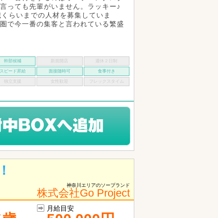
言っても先輩がいません。ラッキー♪
歳くらいまでの人材を募集していま
圏で今一番の集客と言われている繁盛
幹部候補
新規開店
週休２日制
スピード昇給
面接随時可
食事付き
独立支援
女性歓迎
フレックスタイム
！
神奈川エリアのソープランド
株式会社Go Project
月給目安