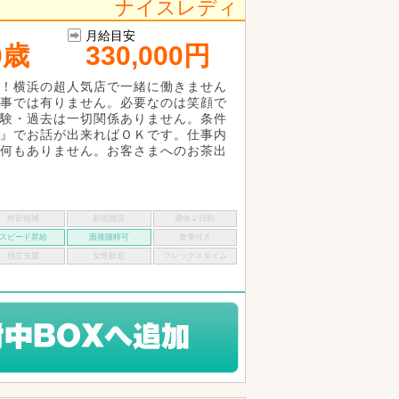
ナイスレディ
月給目安
0歳
330,000円
！横浜の超人気店で一緒に働きません
事では有りません。必要なのは笑顔で
験・過去は一切関係ありません。条件
』でお話が出来ればＯＫです。仕事内
何もありません。お客さまへのお茶出
幹部候補
新規開店
週休２日制
スピード昇給
面接随時可
食事付き
独立支援
女性歓迎
フレックスタイム