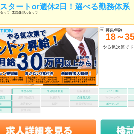
万スタートor週休2日！選べる勤務体系
タッフ
②店舗型スタッフ
募集年齢
18～3
やる気次第でド
不問
学歴不問
未経験者歓迎
経験者優遇
バイトOK
険完備
雇用保険完備
制服貸与
交通費支給
WワークOK
備
車通勤OK
駅近
服装髪型自由
ボーナス有
い可
貸付金可