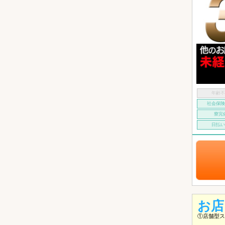
年齢
社会保
寮完
日払
お店
①店舗型ス