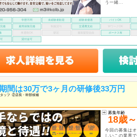
う一緒...
不問
学歴不問
未経験者歓迎
経験者優遇
バイトOK
険完備
雇用保険完備
制服貸与
交通費支給
WワークOK
備
車通勤OK
駅近
服装髪型自由
ボーナス有
い可
貸付金可
期間は30万で3ヶ月の研修後33万円
タッフ
②店長・幹部候補
募集年齢
18歳～
今回の募集はオ
しいこの業界で