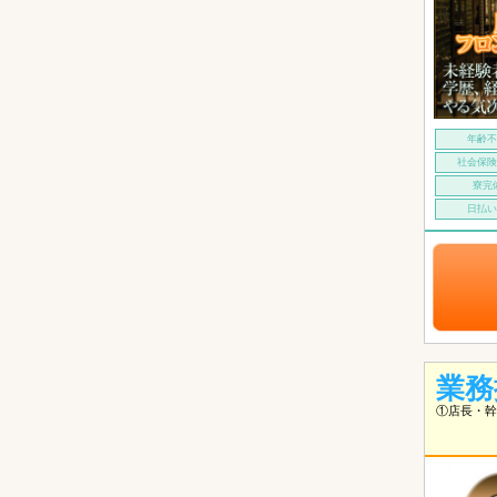
年齢
社会保
寮完
日払
業務
①店長・幹