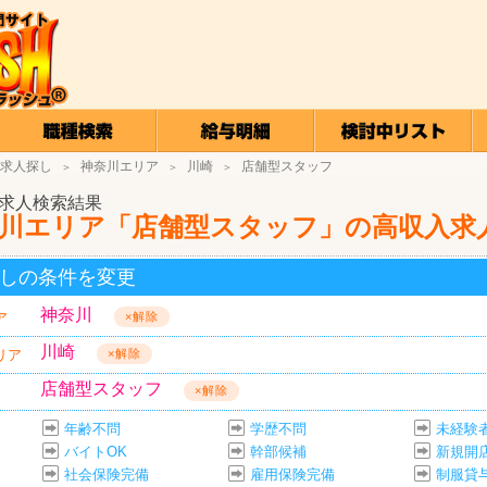
求人探し
神奈川エリア
川崎
店舗型スタッフ
＞
＞
＞
求人検索結果
川エリア「店舗型スタッフ」の高収入求
しの条件を変更
神奈川
ア
×解除
川崎
リア
×解除
店舗型スタッフ
×解除
年齢不問
学歴不問
未経験
バイトOK
幹部候補
新規開
社会保険完備
雇用保険完備
制服貸