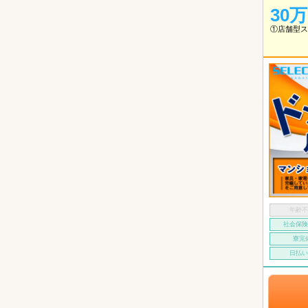
30
①店舗型ス
年齢
社会保
寮完
日払