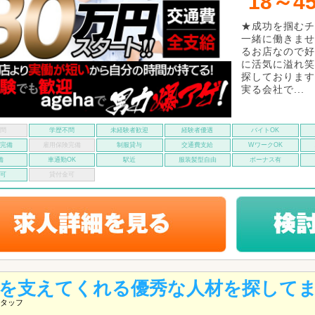
18～4
★成功を掴むチ
一緒に働きませ
るお店なので好
に活気に溢れ笑
探しております
実る会社で...
不問
学歴不問
未経験者歓迎
経験者優遇
バイトOK
険完備
雇用保険完備
制服貸与
交通費支給
WワークOK
備
車通勤OK
駅近
服装髪型自由
ボーナス有
い可
貸付金可
を支えてくれる優秀な人材を探して
タッフ