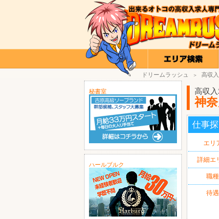
ドリームラッシュ
高収入
＞
高収入
秘書室
神奈
仕事探
エリ
詳細エ
ハールブルク
職種
待遇