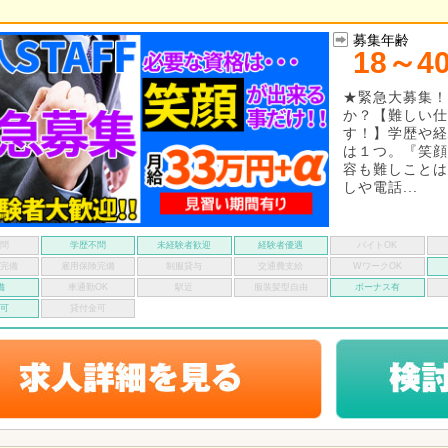
募集年齢
18～4
★緊急大募集！
か？【難しい仕
す！】学歴や経
は１つ。『笑顔
容も難しことは
しや電話...
不問
学歴不問
未経験者歓迎
経験者優遇
バイトOK
険完備
雇用保険完備
制服貸与
交通費支給
WワークOK
備
車通勤OK
駅近
服装髪型自由
ボーナス有
い可
貸付金可