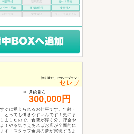
幹部候補
新規開店
週休２日制
スピード昇給
面接随時可
食事付き
独立支援
女性歓迎
フレックスタイム
神奈川エリアのソープランド
セレブ
月給目安
300,000円
すぐに覚えられるお仕事です。年齢・
、とっても働きやすいんです！更にま
しましたので、食費が浮く分、貯金や
よ！やる気さえあればお店が全面的に
ます！スタッフ全員の夢が実現するよ