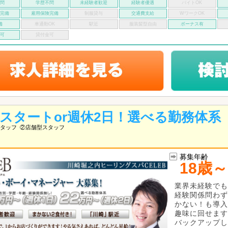
不問
学歴不問
未経験者歓迎
経験者優遇
バイトOK
険完備
雇用保険完備
制服貸与
交通費支給
WワークOK
備
車通勤OK
駅近
服装髪型自由
ボーナス有
い可
貸付金可
万スタートor週休2日！選べる勤務体系
タッフ
②店舗型スタッフ
募集年齢
18歳～
業界未経験でも
経験関係問わず
かない！も導入
趣味に回せます
バックアップし