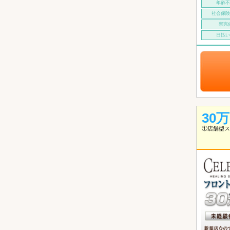
年齢
社会保
寮完
日払
30
①店舗型ス