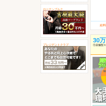
ローテンブルク
給料
30
プレジデントクラブ
①店舗型ス