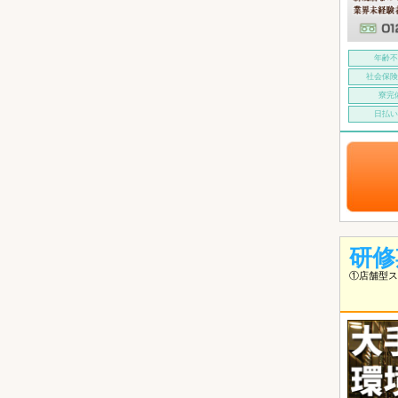
年齢
社会保
寮完
日払
研修
①店舗型ス