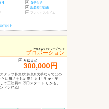
時可
食事付き
服装髪型自由
迎
フレックスタイム
200円以上
神奈川エリアのソープランド
プロポーション
月給目安
300,000円
スタッフ募集!大募集!!大手ならではの
なたに満足をお約束します!!学歴・年
しで正社員30万円スタート!しかも、
ンドン昇給!