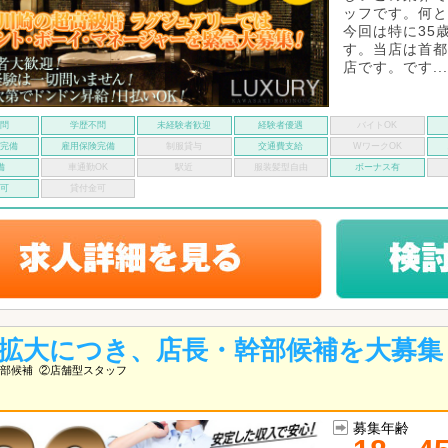
ッフです。何と
今回は特に35
す。当店は首都
店です。です...
不問
学歴不問
未経験者歓迎
経験者優遇
バイトOK
険完備
雇用保険完備
制服貸与
交通費支給
WワークOK
備
車通勤OK
駅近
服装髪型自由
ボーナス有
い可
貸付金可
拡大につき、店長・幹部候補を大募集
部候補
②店舗型スタッフ
募集年齢