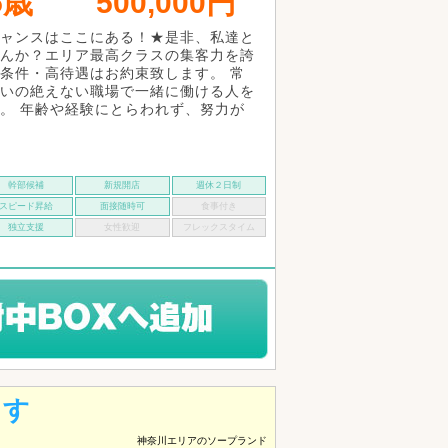
5歳
500,000円
ャンスはここにある！★是非、私達と
んか？エリア最高クラスの集客力を誇
条件・高待遇はお約束致します。 常
いの絶えない職場で一緒に働ける人を
。 年齢や経験にとらわれず、努力が
幹部候補
新規開店
週休２日制
スピード昇給
面接随時可
食事付き
独立支援
女性歓迎
フレックスタイム
ます
神奈川エリアのソープランド