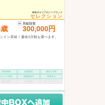
神奈川エリアのソープランド
セレクション
月給目安
5歳
300,000円
ンドン昇給！週休2日制も選べます。
幹部候補
新規開店
週休２日制
スピード昇給
面接随時可
食事付き
独立支援
女性歓迎
フレックスタイム