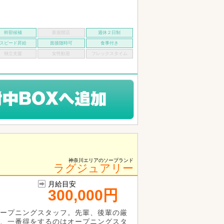
幹部候補
新規開店
週休２日制
スピード昇給
面接随時可
食事付き
独立支援
女性歓迎
フレックスタイム
神奈川エリアのソープランド
ラグジュアリー
月給目安
300,000円
ープニングスタッフ。先輩、後輩の厳
、一番得をするのはオープニングスタ