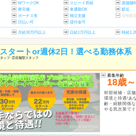
WワークOK
スピード昇給
面接随
寮完備
車通勤OK
駅近
ボーナス有
独立支援
女性歓
日払い可
貸付金可
月給30万円以上
日給1万円以上
時給1,
万スタートor週休2日！選べる勤務体系
タッフ
②店舗型スタッフ
募集年齢
18歳～
幹部候補・店舗
環境と待遇!あ
齢・経験関係な
やる気次第でド