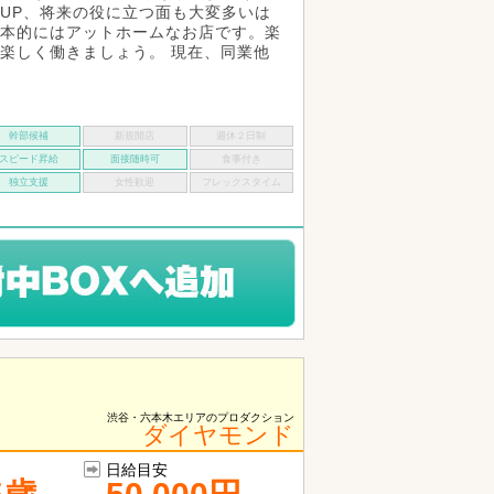
UP、将来の役に立つ面も大変多いは
本的にはアットホームなお店です。楽
楽しく働きましょう。 現在、同業他
幹部候補
新規開店
週休２日制
スピード昇給
面接随時可
食事付き
独立支援
女性歓迎
フレックスタイム
渋谷・六本木エリアのプロダクション
ダイヤモンド
日給目安