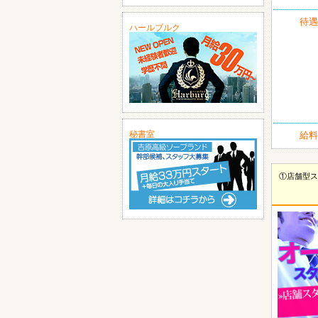
待遇
ハールブルク
秘書室
給料
①店舗型ス