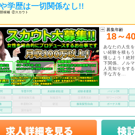
や学歴は一切関係なし!!
部候補
②スカウト
募集年齢
18～4
あなたの人生を
い経験を積もう
慢しよう！絶対
下関係、ノルマ
人見知りをする
手な方を...
不問
学歴不問
未経験者歓迎
経験者優遇
バイトOK
険完備
雇用保険完備
制服貸与
交通費支給
WワークOK
備
車通勤OK
駅近
服装髪型自由
ボーナス有
い可
貸付金可