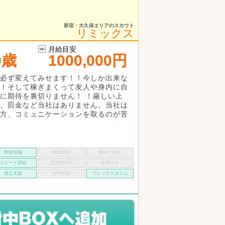
新宿・大久保エリアのスカウト
リミックス
月給目安
0歳
1000,000円
必ず変えてみせます！！今しか出来な
！そして稼ぎまくって友人や身内に自
に期待を裏切りません！ ！厳しい上
、罰金など当社はありません。当社は
方、コミュニケーションを取るのが苦
幹部候補
新規開店
週休２日制
スピード昇給
面接随時可
食事付き
独立支援
女性歓迎
フレックスタイム