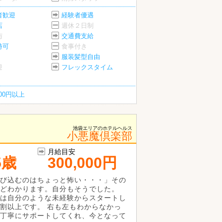
者歓迎
経験者優遇
店
週休２日制
与
交通費支給
時可
食事付き
服装髪型自由
迎
フレックスタイム
200円以上
池袋エリアのホテルヘルス
小悪魔倶楽部
月給目安
5歳
300,000円
び込むのはちょっと怖い・・・」その
どわかります。自分もそうでした。
は自分のような未経験からスタートし
割以上です。 右も左もわからなかっ
丁寧にサポートしてくれ、今となって