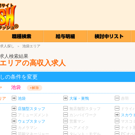
求人探し
池袋エリア
＞
求人検索結果
エリアの高収入求人
しの条件を変更
池袋
ア
×解除
リア
池袋
大塚・巣鴨
赤羽
店舗型スタッフ
無店舗型スタッフ
ドライ
アミューズメント
カンパイワーク
スカウ
ウェブスタッフ
営業マン
マスコ
カメラマン
ヘアメイク
ナイト
芸能マネージャー
タレント・モデル
PCオ