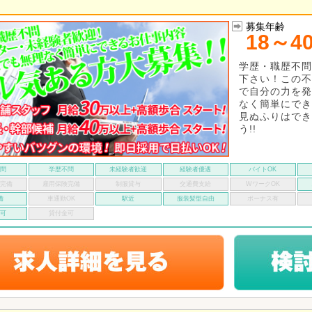
募集年齢
18～4
学歴・職歴不問
下さい！この不
で自分の力を発
なく簡単にでき
見ぬふりはでき
う!!
不問
学歴不問
未経験者歓迎
経験者優遇
バイトOK
険完備
雇用保険完備
制服貸与
交通費支給
WワークOK
備
車通勤OK
駅近
服装髪型自由
ボーナス有
い可
貸付金可