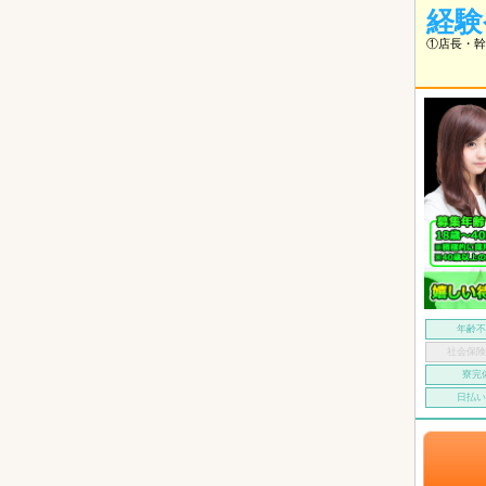
経験
①店長・幹
年齢
社会保
寮完
日払