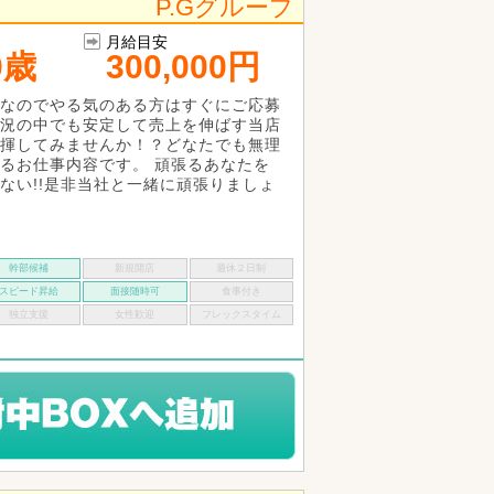
P.Gグループ
月給目安
0歳
300,000円
なのでやる気のある方はすぐにご応募
況の中でも安定して売上を伸ばす当店
揮してみませんか！？どなたでも無理
るお仕事内容です。 頑張るあなたを
ない!!是非当社と一緒に頑張りましょ
幹部候補
新規開店
週休２日制
スピード昇給
面接随時可
食事付き
独立支援
女性歓迎
フレックスタイム