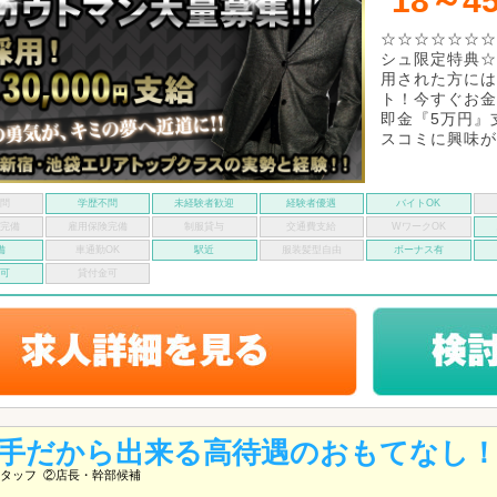
18～4
☆☆☆☆☆☆
シュ限定特典☆
用された方には
ト！今すぐお金
即金『5万円』
スコミに興味があ
不問
学歴不問
未経験者歓迎
経験者優遇
バイトOK
険完備
雇用保険完備
制服貸与
交通費支給
WワークOK
備
車通勤OK
駅近
服装髪型自由
ボーナス有
い可
貸付金可
手だから出来る高待遇のおもてなし
タッフ
②店長・幹部候補