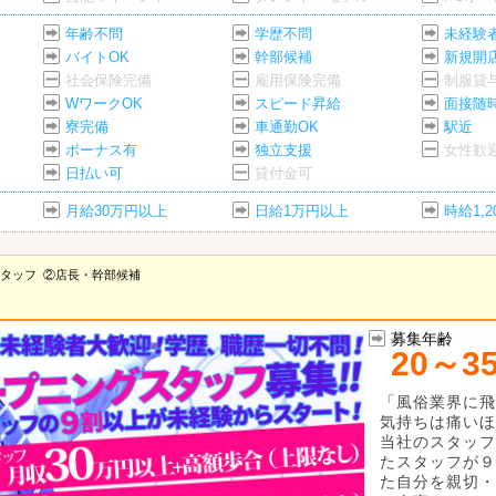
年齢不問
学歴不問
未経験
バイトOK
幹部候補
新規開
社会保険完備
雇用保険完備
制服貸
WワークOK
スピード昇給
面接随
寮完備
車通勤OK
駅近
ボーナス有
独立支援
女性歓
日払い可
貸付金可
月給30万円以上
日給1万円以上
時給1,
タッフ
②店長・幹部候補
募集年齢
20～3
「風俗業界に飛
気持ちは痛いほ
当社のスタッフ
たスタッフが９
た自分を親切・