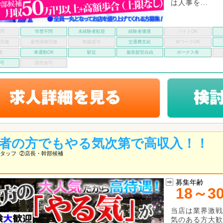
は人事を...
不問
学歴不問
未経験者歓迎
経験者優遇
バイトOK
険完備
雇用保険完備
制服貸与
交通費支給
WワークOK
備
車通勤OK
駅近
服装髪型自由
ボーナス有
い可
貸付金可
者の方でもやる気次第で高収入！！
タッフ
②店長・幹部候補
募集年齢
18～3
当店は業界激戦
気のある方大歓