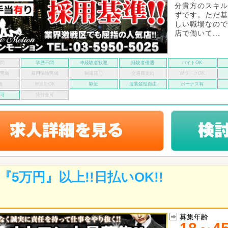
分貴方のスキル
ずです。ただ基
しい職場なので
店で働いて...
不問
学歴不問
未経験者歓迎
経験者優遇
バイトOK
険完備
雇用保険完備
制服貸与
交通費支給
WワークOK
備
車通勤OK
駅近
服装髪型自由
ボーナス有
い可
貸付金可
『5万円』以上!!日払いOK!!
募集年齢