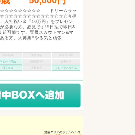
5歳
50,000円
☆☆☆☆☆☆☆☆☆☆ ドリームラッ
☆☆☆☆☆☆☆☆☆☆☆☆☆☆☆今採
、入社祝い金『10万円』をプレゼン
が必要な方、必見です!!!日払で即日&
支給可能です。専属スカウトマン&マ
る方、大募集!!やる気と頑張...
幹部候補
新規開店
週休２日制
スピード昇給
面接随時可
食事付き
独立支援
女性歓迎
フレックスタイム
！
池袋エリアのホテルヘルス