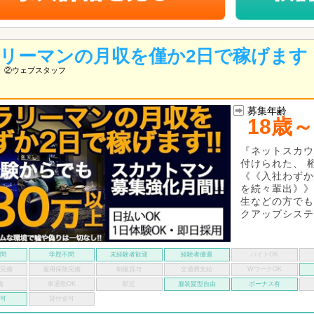
リーマンの月収を僅か2日で稼げます
②ウェブスタッフ
募集年齢
18歳～
『ネットスカウ
付けられた、 
《《入社わずか
を続々輩出》》
生などの方でも
クアップシステム
不問
学歴不問
未経験者歓迎
経験者優遇
バイトOK
険完備
雇用保険完備
制服貸与
交通費支給
WワークOK
備
車通勤OK
駅近
服装髪型自由
ボーナス有
い可
貸付金可