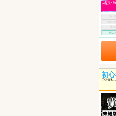
年齢
社会保
寮完
日払
初心
①店舗型ス