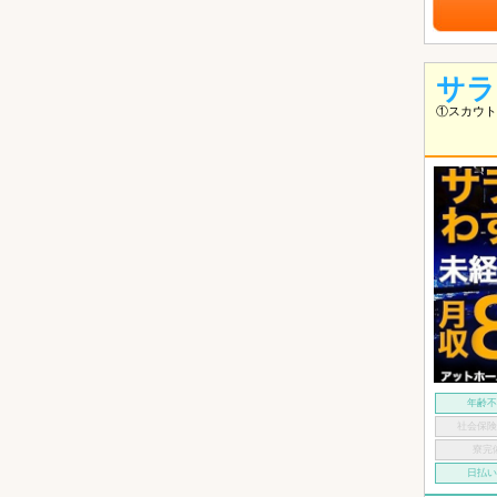
サラ
①スカウト
年齢
社会保
寮完
日払