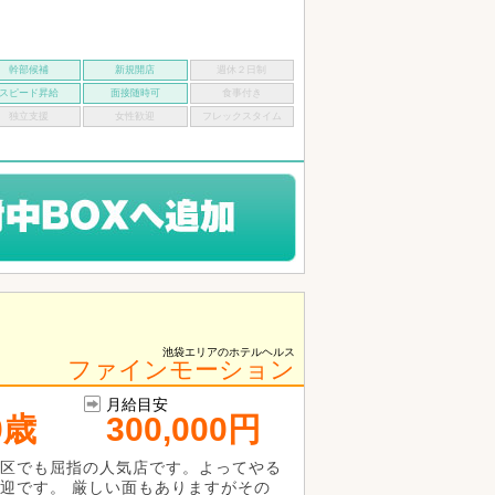
幹部候補
新規開店
週休２日制
スピード昇給
面接随時可
食事付き
独立支援
女性歓迎
フレックスタイム
池袋エリアのホテルヘルス
ファインモーション
月給目安
0歳
300,000円
区でも屈指の人気店です。よってやる
迎です。 厳しい面もありますがその