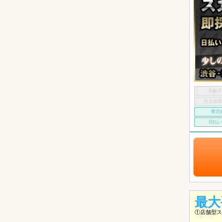
年齢
社会保
寮完
日払
最大
①店舗型ス