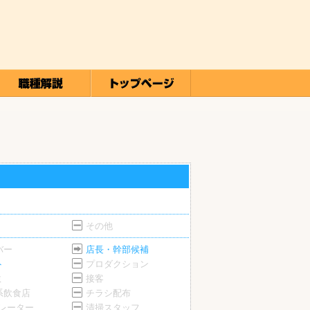
その他
バー
店長・幹部候補
ト
プロダクション
ミ
接客
系飲食店
チラシ配布
ペレーター
清掃スタッフ