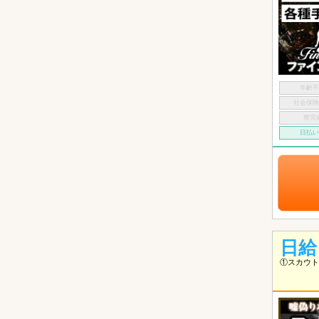
年齢
社会保
寮完
日払
日給
①スカウト