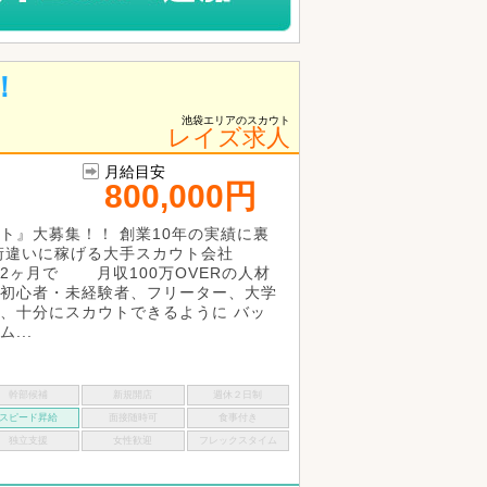
！
池袋エリアのスカウト
レイズ求人
月給目安
800,000円
ト』大募集！！ 創業10年の実績に裏
桁違いに稼げる大手スカウト会社
2ヶ月で 月収100万OVERの人材
初心者・未経験者、フリーター、大学
、十分にスカウトできるように バッ
...
幹部候補
新規開店
週休２日制
スピード昇給
面接随時可
食事付き
独立支援
女性歓迎
フレックスタイム