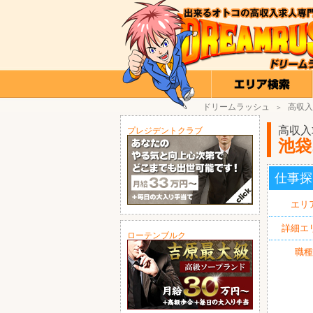
ドリームラッシュ
高収入
＞
高収入
プレジデントクラブ
池袋
仕事探
エリ
詳細エ
ローテンブルク
職種