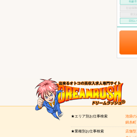
年齢
社会保
寮完
日払
★エリア別お仕事検索
池袋の
錦糸町
★業種別お仕事検索
店舗型