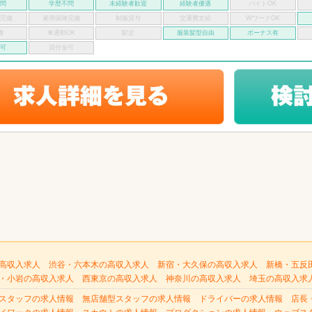
不問
学歴不問
未経験者歓迎
経験者優遇
バイトOK
険完備
雇用保険完備
制服貸与
交通費支給
WワークOK
備
車通勤OK
駅近
服装髪型自由
ボーナス有
い可
貸付金可
高収入求人
渋谷・六本木の高収入求人
新宿・大久保の高収入求人
新橋・五反
・小岩の高収入求人
西東京の高収入求人
神奈川の高収入求人
埼玉の高収入求
スタッフの求人情報
無店舗型スタッフの求人情報
ドライバーの求人情報
店長