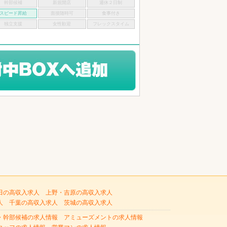
幹部候補
新規開店
週休２日制
スピード昇給
面接随時可
食事付き
独立支援
女性歓迎
フレックスタイム
田の高収入求人
上野・吉原の高収入求人
人
千葉の高収入求人
茨城の高収入求人
・幹部候補の求人情報
アミューズメントの求人情報