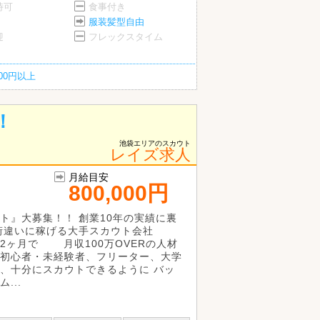
時可
食事付き
服装髪型自由
迎
フレックスタイム
200円以上
！
池袋エリアのスカウト
レイズ求人
月給目安
800,000円
ト』大募集！！ 創業10年の実績に裏
桁違いに稼げる大手スカウト会社
2ヶ月で 月収100万OVERの人材
初心者・未経験者、フリーター、大学
、十分にスカウトできるように バッ
...