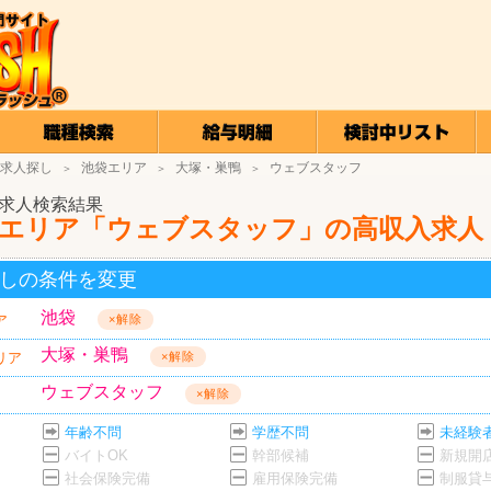
求人探し
池袋エリア
大塚・巣鴨
ウェブスタッフ
＞
＞
＞
求人検索結果
エリア「ウェブスタッフ」の高収入求人
しの条件を変更
池袋
ア
×解除
大塚・巣鴨
リア
×解除
ウェブスタッフ
×解除
年齢不問
学歴不問
未経験
バイトOK
幹部候補
新規開
社会保険完備
雇用保険完備
制服貸