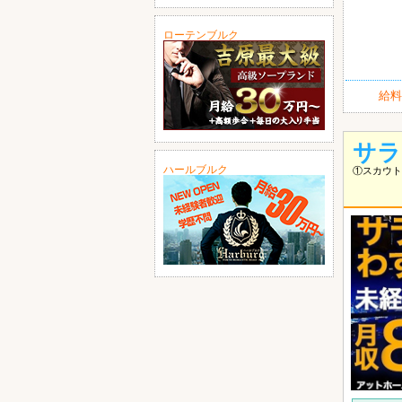
ローテンブルク
給料
サラ
ハールブルク
①スカウト