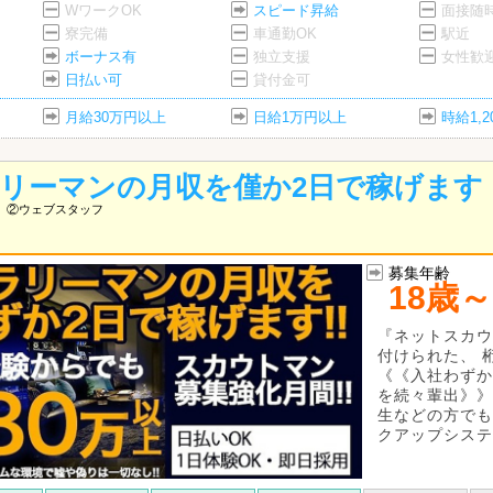
WワークOK
スピード昇給
面接随
寮完備
車通勤OK
駅近
ボーナス有
独立支援
女性歓
日払い可
貸付金可
月給30万円以上
日給1万円以上
時給1,
リーマンの月収を僅か2日で稼げます
②ウェブスタッフ
募集年齢
18歳～
『ネットスカウ
付けられた、 
《《入社わずか
を続々輩出》》
生などの方でも
クアップシステム