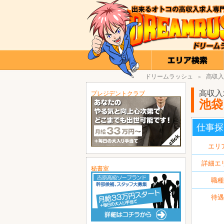
ドリームラッシュ
高収入
＞
高収入
プレジデントクラブ
池袋
仕事探
エリ
詳細エ
秘書室
職種
待遇