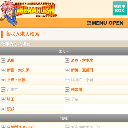
高収入求人検索
仕事探しの条件
エリア
池袋
渋谷・六本木
新宿・大久保
新橋・五反田
上野・吉原
錦糸町・小岩
西東京
神奈川
埼玉
千葉
茨城
職種
店舗型スタッフ
無店舗型スタッフ