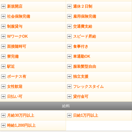
新規開店
週休２日制
社会保険完備
雇用保険完備
制服貸与
交通費支給
WワークOK
スピード昇給
面接随時可
食事付き
寮完備
車通勤OK
駅近
服装髪型自由
ボーナス有
独立支援
女性歓迎
フレックスタイム
日払い可
貸付金可
給料
月給30万円以上
日給1万円以上
時給1,200円以上